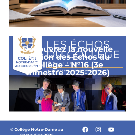
Découvrez la nouvelle
édition des Échos du
Collège – N°16 (3e
trimestre 2025-2026)
© Collège Notre-Dame au
Coeur d’Or 2026