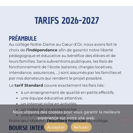
TARIFS 2026-2027
PRÉAMBULE
Au collège Notre-Dame au Cœur d’Or, nous avons fait le
choix de
l’indépendance
afin de garantir notre liberté
pédagogique et éducative au bénéfice des élèves et de
leurs familles. Sans subventions publiques, les frais de
fonctionnement de l’école (salaires, charges locatives,
intendance, assurances, …) sont assumés par les familles et
par nos donateurs qui rendent le projet possible.
Le
tarif Standard
couvre exactement les frais liés :
à un enseignement de qualité en petits effectifs,
une équipe éducative attentive,
un internat riche en activités,
un cadre de vie exceptionnel
Nous utilisons des cookies pour vous garantir la meilleure
une alimentation saine.
expérience sur notre site web.
Notre seul objectif :
l’équilibre financier
du collège.
BOURSE INTERNE
Accepter
Refuser