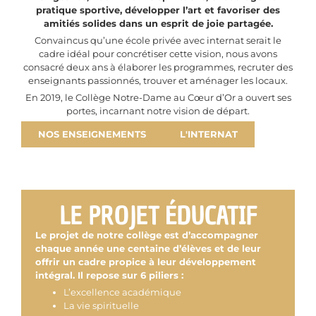
pratique sportive, développer l’art et favoriser des
amitiés solides dans un esprit de joie partagée.
Convaincus qu’une école privée avec internat serait le
cadre idéal pour concrétiser cette vision, nous avons
consacré deux ans à élaborer les programmes, recruter des
enseignants passionnés, trouver et aménager les locaux.
En 2019, le Collège Notre-Dame au Cœur d’Or a ouvert ses
portes, incarnant notre vision de départ.
NOS ENSEIGNEMENTS
L'INTERNAT
LE PROJET ÉDUCATIF
Le projet de notre collège est d’accompagner
chaque année une centaine d’élèves et de leur
offrir un cadre propice à leur développement
intégral. Il repose sur 6 piliers :
L’excellence académique
La vie spirituelle