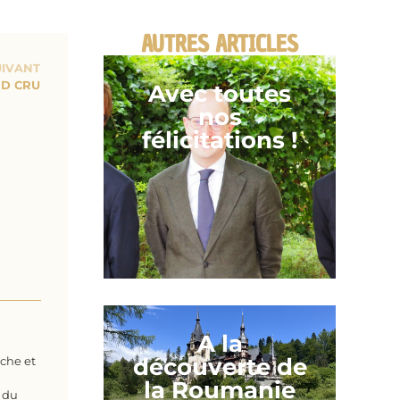
AUTRES ARTICLES
UIVANT
ND CRU
Avec toutes
nos
félicitations !
A la
découverte de
iche et
la Roumanie
 du